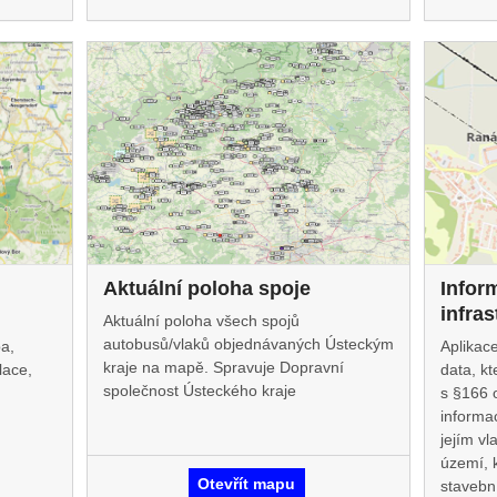
Aktuální poloha spoje
Infor
infras
Aktuální poloha všech spojů
autobusů/vlaků objednávaných Ústeckým
ba,
Aplikace
kraje na mapě. Spravuje Dopravní
lace,
data, k
společnost Ústeckého kraje
s §166 
informac
jejím vl
území, 
Otevřít mapu
stavebn