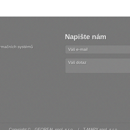
Napište nám
formačních systémů
Copyright ©
GEOREAL spol. s r.o.
/
T-MAPY spol. s r.o.