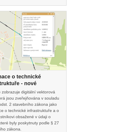
mace o technické
truktuře - nové
 zobrazuje digitální vektorová
terá jsou zveřejňována v souladu
odst. 2 stavebního zákona jako
e o technické infrastruktuře a o
astníkovi obsažené v údaji o
které byly poskytnuty podle § 27
ího zákona.