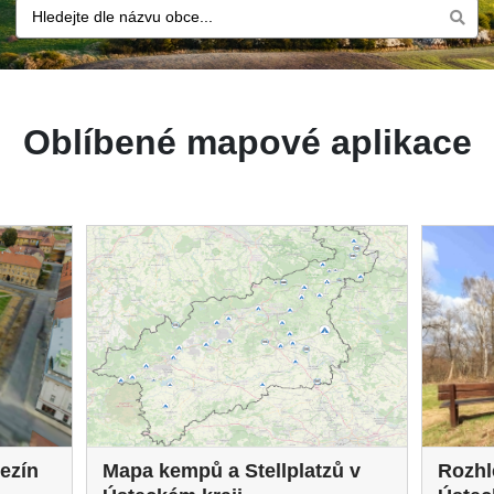
Oblíbené mapové aplikace
ezín
Mapa kempů a Stellplatzů v
Rozhl