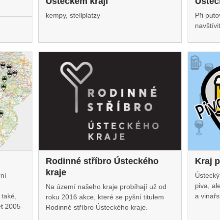
Ústeckém kraji
Ústec
kempy, stellplatzy
Při put
navštív
Rodinné stříbro Ústeckého
Kraj p
kraje
ní
Ústecký
piva, al
Na území našeho kraje probíhají už od
 také,
a vinařs
roku 2016 akce, které se pyšní titulem
et 2005-
Rodinné stříbro Ústeckého kraje.