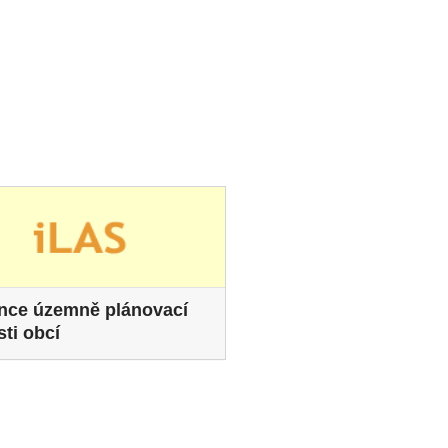
nce územně plánovací
sti obcí