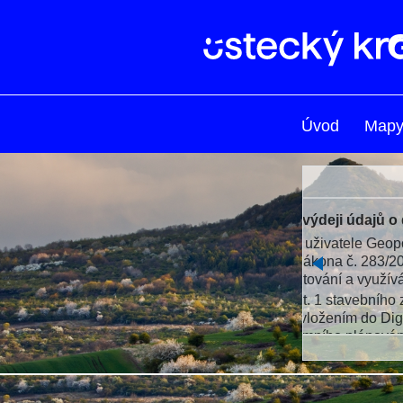
Úvod
Map
Nová verz
Ministerstvo 
HYDROSOFT Ve
územních plá
Veškeré info
právo > Info
Současně doš
dokumentace