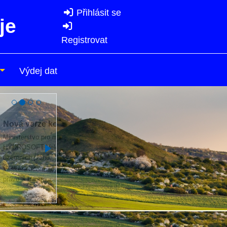
Přihlásit se
je
Registrovat
Výdej dat
27. 03. 2024
ečností
tandard
Stavební
ánovací
echny aktuality