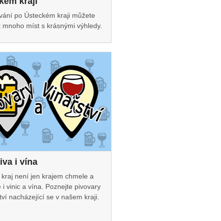
kém kraji
ování po Ústeckém kraji můžete
it mnoho míst s krásnými výhledy.
iva i vína
 kraj není jen krajem chmele a
e i vinic a vína. Poznejte pivovary
tví nacházející se v našem kraji.