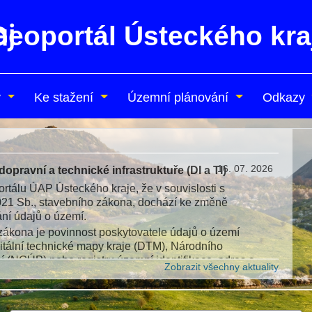
Geoportál Ústeckého kra
y
Ke stažení
Územní plánování
Odkazy
e kontrolního nástroje na standard územních plánů
pro místní rozvoj, odbor územního plánování, připravilo ve spolupráci se spol
leslavín s.r.o. a T-MAPY spol. s r.o. novou verzi kontrolního nástroje na s
nů.
rmace najdete v rámci aktuality na webových stránkách ministerstva v sekci 
rmace a aktuality > Územní plánování –
ZDE
.
lo k aktualizaci obsahu webové stránky k jednotnému standardu územně pl
Zobrazit vš
 plánu –
ZDE
.